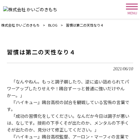
MENU
株式会社 かいごのきもち
>
BLOG
>
習慣は第二の天性なり４
習慣は第二の天性なり４
2021/06/10
「なんやねん。もっと調子崩したり、逆に追い詰められてパ
ワーアップしたりせえや！鴎台ずーっと普通に強いだけやん
かー。」
『ハイキュー』鴎台高校の試合を観戦している宮侑の言葉で
す。
「成功の習慣化をしてください。なんだか今日は調子が悪い
は、なしです。技術の下手くそが出たのか、メンタルの下手く
そが出たのか、見分けて修正してください。」
『ハイキュー』鴎台高校監督、アーロン・マーフィの言葉で