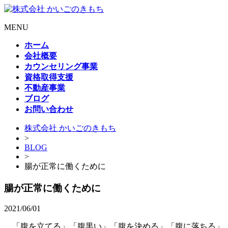
MENU
ホーム
会社概要
カウンセリング事業
資格取得支援
不動産事業
ブログ
お問い合わせ
株式会社 かいごのきもち
>
BLOG
>
腸が正常に働くために
腸が正常に働くために
2021/06/01
「腹を立てる」「腹黒い」「腹を決める」「腹に落ちる」