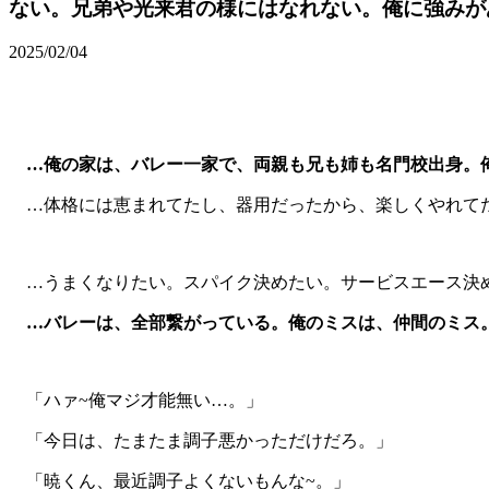
ない。兄弟や光来君の様にはなれない。俺に強みが
2025/02/04
…俺の家は、バレー一家で、両親も兄も姉も名門校出身。
…体格には恵まれてたし、器用だったから、楽しくやれて
…うまくなりたい。スパイク決めたい。サービスエース決
…バレーは、全部繋がっている。俺のミスは、仲間のミス
「ハァ~俺マジ才能無い…。」
「今日は、たまたま調子悪かっただけだろ。」
「暁くん、最近調子よくないもんな~。」