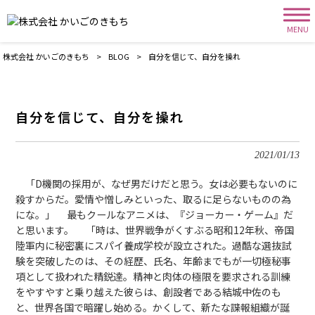
MENU
株式会社 かいごのきもち
>
BLOG
>
自分を信じて、自分を操れ
自分を信じて、自分を操れ
2021/01/13
「D機関の採用が、なぜ男だけだと思う。女は必要もないのに
殺すからだ。愛情や憎しみといった、取るに足らないものの為
にな。」 最もクールなアニメは、『ジョーカー・ゲーム』だ
と思います。 「時は、世界戦争がくすぶる昭和12年秋、帝国
陸軍内に秘密裏にスパイ養成学校が設立された。過酷な選抜試
験を突破したのは、その経歴、氏名、年齢までもが一切極秘事
項として扱われた精鋭達。精神と肉体の極限を要求される訓練
をやすやすと乗り越えた彼らは、創設者である結城中佐のも
と、世界各国で暗躍し始める。かくして、新たな諜報組織が誕