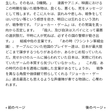
生した。その名は、D機関。」 漫画やアニメ、映画における
この時期を描いた戦争物は、良くも、悪くも、死をメッセージ
として残します。そこに人々は、哀れみや悲しみ、戦争をして
はいけない等という感想を抱き、明日には忘れるという流れ
が、戦争物です。『ジョーカー・ゲーム』は、その常識を真っ
向から否定します。 「殺人、及び自決はスパイにとって最悪
の選択肢だ。平時に人が死ねば、必ずその国の警察が動き出
す。」 結城中佐の言葉です。 「あの時（ワシントン軍縮会
議）、テーブルについた他国のプレイヤー達は、日本が最大限
どこまで譲歩するつもりがあるのか、あらかじめ知っていたん
だ。見せかけのルールに捕らわれていた日本は、実際に行われ
ていたゲームの本質すら気づいていなかった。」 これ程、あ
の時代の日本を適格に指摘した言葉があるでしょうか。 戦争
を異なる角度や価値観で照らしてくれる『ジョーカー・ゲー
ム」過去最高とも思えるような声優陣が奏でる物語に、心奪わ
れます。
« 前のページ
後のページ »