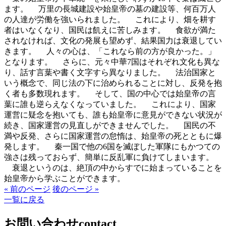
ます。 万里の長城建設や始皇帝の墓の建設等、何百万人
の人達が労働を強いられました。 これにより、畑を耕す
者はいなくなり、国民は飢えに苦しみます。 食欲が満た
されなければ、文化の発展も望めず、結果国力は衰退してい
きます。 人々の心は、「これなら前の方が良かった。」
となります。 さらに、元々中華7国はそれぞれ文化も異な
り、話す言葉や書く文字すら異なりました。 法治国家と
いう概念で、同じ法の下に治められることに対し、反発を抱
く者も多数現れます。 そして、国の中心では始皇帝の言
葉に誰も逆らえなくなっていました。 これにより、国家
運営に疑念を抱いても、誰も始皇帝に意見ができない状況が
続き、国家運営の見直しができませんでした。 国民の不
満や反発、さらに国家運営の怠惰は、始皇帝の死とともに爆
発します。 秦一国で他の6国を滅ぼした軍隊にもかつての
強さは残っておらず、簡単に反乱軍に負けてしまいます。
衰退というのは、絶頂の中からすでに始まっていることを
始皇帝から学ぶことができます。
« 前のページ
後のページ »
一覧に戻る
お問い合わせ
contact