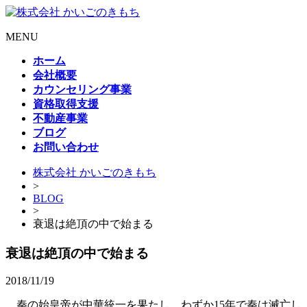
MENU
ホーム
会社概要
カウンセリング事業
資格取得支援
不動産事業
ブログ
お問い合わせ
株式会社 かいごのきもち
>
BLOG
>
衰退は絶頂の中で始まる
衰退は絶頂の中で始まる
2018/11/19
秦の始皇帝が中華統一を果たし、わずか15年で秦は滅亡し