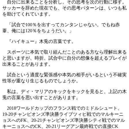
自分に出来ることを分析し、その思考を次の行動に移す。
サッカーを辞めた現在でも、その思考パターンは、いつも私
を助けてくれています。
「試合で100％を出すってカンタンじゃない。でもね赤
葦、俺には120％をちょうだい。」
『ハイキュー』木兎の言葉です。
スポーツに本気で取り組んだことのある方なら理解出来る
と思いますが、時折、試合中に自分の想像を超えるプレイが
出来ることがあります。
試合という適度な緊張感や本気の相手がいるという不確実
性等が重なり生じるものでしょうか。
私は、ディ・マリアのキックをキックを見ると、上記の木
兎の言葉を思い出すことがあります。
2018ワールドカップのフランス戦でのミドルシュート、
19-20チャンピオンズ準決勝ライプツィヒ戦でのマルキーニ
ョスへのFK、20-21チャンピオンズ準決勝シティ戦でのマル
キーニョスへのCK、20-21リーグアン最終戦での直接CK