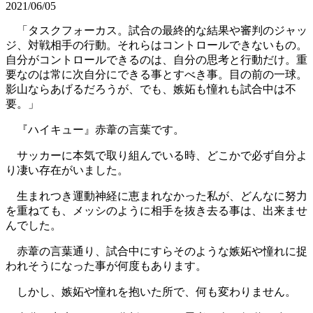
2021/06/05
「タスクフォーカス。試合の最終的な結果や審判のジャッ
ジ、対戦相手の行動。それらはコントロールできないもの。
自分がコントロールできるのは、自分の思考と行動だけ。重
要なのは常に次自分にできる事とすべき事。目の前の一球。
影山ならあげるだろうが、でも、嫉妬も憧れも試合中は不
要。」
『ハイキュー』赤葦の言葉です。
サッカーに本気で取り組んでいる時、どこかで必ず自分よ
り凄い存在がいました。
生まれつき運動神経に恵まれなかった私が、どんなに努力
を重ねても、メッシのように相手を抜き去る事は、出来ませ
んでした。
赤葦の言葉通り、試合中にすらそのような嫉妬や憧れに捉
われそうになった事が何度もあります。
しかし、嫉妬や憧れを抱いた所で、何も変わりません。