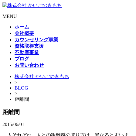
MENU
ホーム
会社概要
カウンセリング事業
資格取得支援
不動産事業
ブログ
お問い合わせ
株式会社 かいごのきもち
>
BLOG
>
距離間
距離間
2015/06/01
人それぞれ、人との距離感の取り方は、異なると思いま