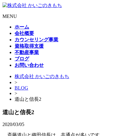
MENU
ホーム
会社概要
カウンセリング事業
資格取得支援
不動産事業
ブログ
お問い合わせ
株式会社 かいごのきもち
>
BLOG
>
道山と信長2
道山と信長2
2020/03/05
斎藤道山と織田信長は、共通点が多いです。