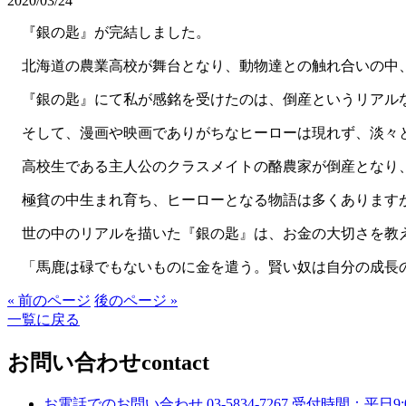
2020/03/24
『銀の匙』が完結しました。
北海道の農業高校が舞台となり、動物達との触れ合いの中、
『銀の匙』にて私が感銘を受けたのは、倒産というリアル
そして、漫画や映画でありがちなヒーローは現れず、淡々と
高校生である主人公のクラスメイトの酪農家が倒産となり
極貧の中生まれ育ち、ヒーローとなる物語は多くありますが
世の中のリアルを描いた『銀の匙』は、お金の大切さを教
「馬鹿は碌でもないものに金を遣う。賢い奴は自分の成長
« 前のページ
後のページ »
一覧に戻る
お問い合わせ
contact
お電話でのお問い合わせ
03-5834-7267
受付時間：平日9:00