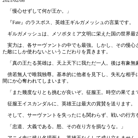
2021/02/08
「慢心せずして何が王か。」
『Fate』のラスボス、英雄王ギルガメッシュの言葉です。
ギルガメッシュは、メソポタミア文明に栄えた国の世界最
実力は、各サーヴァントの中でも最強。しかし、その慢心さ
た敵にしか使わないというこだわりを貫きます。
「真の王たる英雄は、天上天下に我ただ一人。後は有象無
傍若無人で唯我独尊。基本的に他者を見下し、失礼な相手に
間にか心奪われてしまいます。
「また幾度なりとも挑むが良いぞ。征服王。時空の果てまで
征服王イスカンダルに、英雄王は最大の賞賛を送ります。
そして、サーヴァントを失ったにも関わらず、戦いの行方を
「忠道、大義である。怒、その在り方を損なうな。」
アニメ史に残り名場面も、英雄王なくして成り立ちません