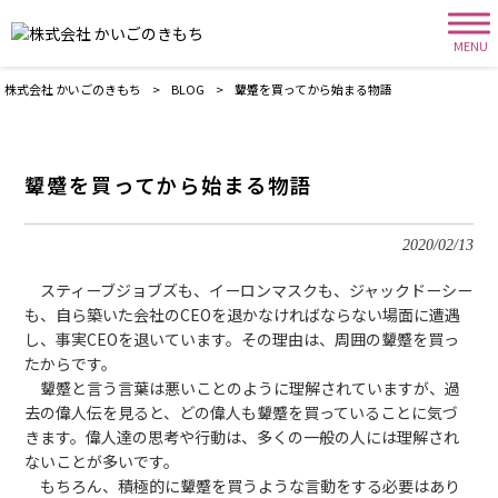
MENU
株式会社 かいごのきもち
>
BLOG
>
顰蹙を買ってから始まる物語
顰蹙を買ってから始まる物語
2020/02/13
スティーブジョブズも、イーロンマスクも、ジャックドーシー
も、自ら築いた会社のCEOを退かなければならない場面に遭遇
し、事実CEOを退いています。その理由は、周囲の顰蹙を買っ
たからです。
顰蹙と言う言葉は悪いことのように理解されていますが、過
去の偉人伝を見ると、どの偉人も顰蹙を買っていることに気づ
きます。偉人達の思考や行動は、多くの一般の人には理解され
ないことが多いです。
もちろん、積極的に顰蹙を買うような言動をする必要はあり