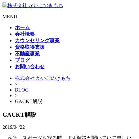
MENU
ホーム
会社概要
カウンセリング事業
資格取得支援
不動産事業
ブログ
お問い合わせ
株式会社 かいごのきもち
>
BLOG
>
GACKT解説
GACKT解説
2019/04/22
私は、スポーツを観る時、まず解説が聞いていて楽しい