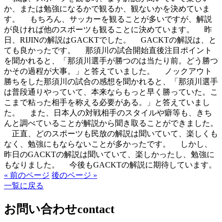
か、または勉強になるかで観るか、観ないかを決めていま
す。 もちろん、サッカーを観ることが多いですが、解説
が良ければ他のスポーツも観ることに決めています。 昨
日、RIJINの解説はGACKTでした。 GACKTの解説は、と
ても良かったです。 那須川の試合開始直後注目ポイント
を聞かれると、「那須川選手が勝つのは当たり前。どう勝つ
かその過程が大事。」と答えていました。 ノックアウト
勝ちをした那須川の試合の感想を聞かれると、「那須川選手
は普段通りやっていて、本来ならもっと早く勝っていた。こ
こまで粘った相手を称える必要がある。」と答えていまし
た。 また、日本人の対戦相手のスタイルや癖等も、きち
んと調べていることが解説から聞き取ることができました。
正直、どのスポーツも民放の解説は聞いていて、楽しくも
なく、勉強にもならないことが多かったです。 しかし、
昨日のGACKTの解説は聞いていて、楽しかったし、勉強に
もなりました。 今後もGACKTの解説に期待しています。
« 前のページ
後のページ »
一覧に戻る
お問い合わせ
contact