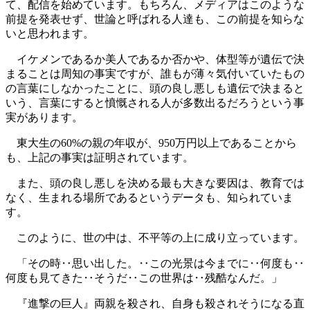
て、配信を始めています。もちろん、メディアはこのような
前提を発表せず、世論と呼ばれる人達も、この前提を知らな
いと思われます。
イケメンであるか美人であるか否かや、体型等が遺伝で決
まることは周知の事実ですが、誰もが薄々気付いていたもの
の言葉にしなかったことに、頭の良し悪しも遺伝で決まると
いう、言葉にすると憤慨される人が多数出るだろうという事
実があります。
東大生の60%の親の年収が、950万円以上であることから
も、上記の事実は証明されています。
また、頭の良し悪しを決める最も大きな要因は、教育では
なく、生まれる場所であるというデータも、知られていま
す。
このように、世の中は、不平等の上に成り立っています。
「その時‥思い出した。‥この光景は今までに‥何度も‥
何度も見てきた‥そうだ‥この世界は‥残酷なんだ。」
『進撃の巨人』両親を殺され、自身も殺されそうになる直