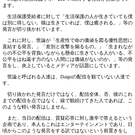
ます。
生活保護受給者に対して「生活保護の人が生きていても僕
は別に得しない。猫は生きていれば、僕は癒される。」等の
発言が切り抜かれています。
これに対し、世論が「生産性で命の価値を図る優性思想に
直結する発言。」「差別と攻撃を煽るもの。」「生まれなが
らの不公平を背負いながらも懸命に生きている人がいる。不
公平をはね返す力のない人間には価値がないのか。」等の発
言をし、炎上しているとメディアが話題にしています。
世論と呼ばれる人達は、Daigoの配信を観ていない人達で
す。
切り抜かれた発言だけではなく、配信全体、否、彼のこれ
までの配信を点ではなく、線で観続けてきた人であれば、こ
のような軽い発言はしません。
また、当日の配信は、質疑応答に対し激辛で答えるという
企画であり、本人もこれはエンターテインメントであり、日
頃からこのような発言をする訳ではないという前置きをし