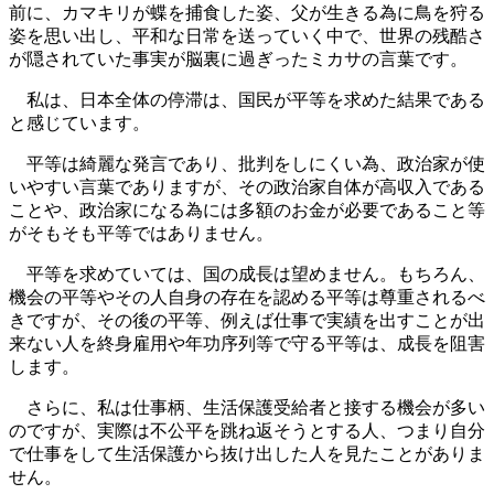
前に、カマキリが蝶を捕食した姿、父が生きる為に鳥を狩る
姿を思い出し、平和な日常を送っていく中で、世界の残酷さ
が隠されていた事実が脳裏に過ぎったミカサの言葉です。
私は、日本全体の停滞は、国民が平等を求めた結果である
と感じています。
平等は綺麗な発言であり、批判をしにくい為、政治家が使
いやすい言葉でありますが、その政治家自体が高収入である
ことや、政治家になる為には多額のお金が必要であること等
がそもそも平等ではありません。
平等を求めていては、国の成長は望めません。もちろん、
機会の平等やその人自身の存在を認める平等は尊重されるべ
きですが、その後の平等、例えば仕事で実績を出すことが出
来ない人を終身雇用や年功序列等で守る平等は、成長を阻害
します。
さらに、私は仕事柄、生活保護受給者と接する機会が多い
のですが、実際は不公平を跳ね返そうとする人、つまり自分
で仕事をして生活保護から抜け出した人を見たことがありま
せん。