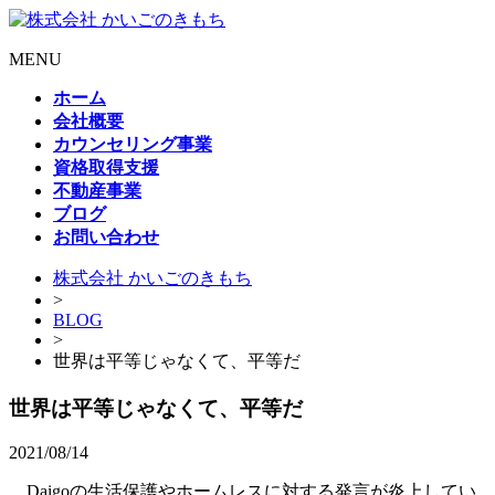
MENU
ホーム
会社概要
カウンセリング事業
資格取得支援
不動産事業
ブログ
お問い合わせ
株式会社 かいごのきもち
>
BLOG
>
世界は平等じゃなくて、平等だ
世界は平等じゃなくて、平等だ
2021/08/14
Daigoの生活保護やホームレスに対する発言が炎上してい