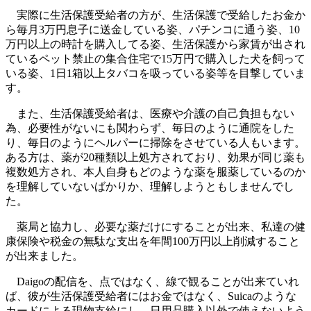
実際に生活保護受給者の方が、生活保護で受給したお金か
ら毎月3万円息子に送金している姿、パチンコに通う姿、10
万円以上の時計を購入してる姿、生活保護から家賃が出され
ているペット禁止の集合住宅で15万円で購入した犬を飼って
いる姿、1日1箱以上タバコを吸っている姿等を目撃していま
す。
また、生活保護受給者は、医療や介護の自己負担もない
為、必要性がないにも関わらず、毎日のように通院をした
り、毎日のようにヘルパーに掃除をさせている人もいます。
ある方は、薬が20種類以上処方されており、効果が同じ薬も
複数処方され、本人自身もどのような薬を服薬しているのか
を理解していないばかりか、理解しようともしませんでし
た。
薬局と協力し、必要な薬だけにすることが出来、私達の健
康保険や税金の無駄な支出を年間100万円以上削減すること
が出来ました。
Daigoの配信を、点ではなく、線で観ることが出来ていれ
ば、彼が生活保護受給者にはお金ではなく、Suicaのような
カードによる現物支給にし、日用品購入以外で使えないよう